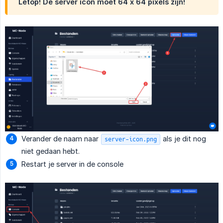
Letop! De server icon moet 64 x 64 pixels zijn!
Verander de naam naar
als je dit nog
server-icon.png
niet gedaan hebt.
Restart je server in de console