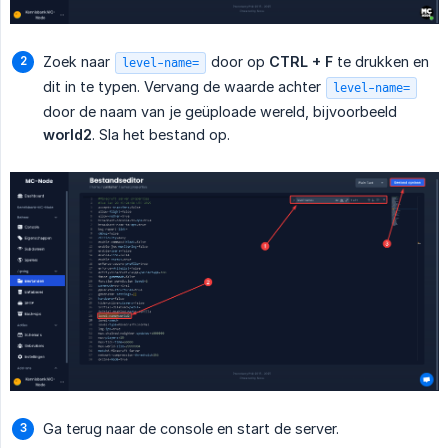
Zoek naar
door op
CTRL + F
te drukken en
level-name=
dit in te typen. Vervang de waarde achter
level-name=
door de naam van je geüploade wereld, bijvoorbeeld
world2
. Sla het bestand op.
Ga terug naar de console en start de server.