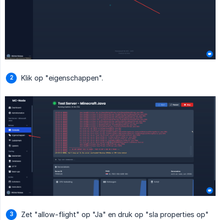
Klik op "eigenschappen".
Zet "allow-flight" op "Ja" en druk op "sla properties op"