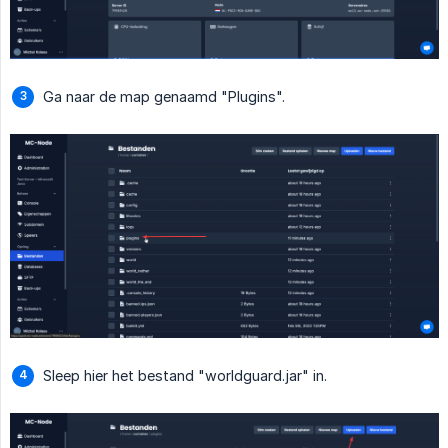
Ga naar de map genaamd "Plugins".
Sleep hier het bestand "worldguard.jar" in.