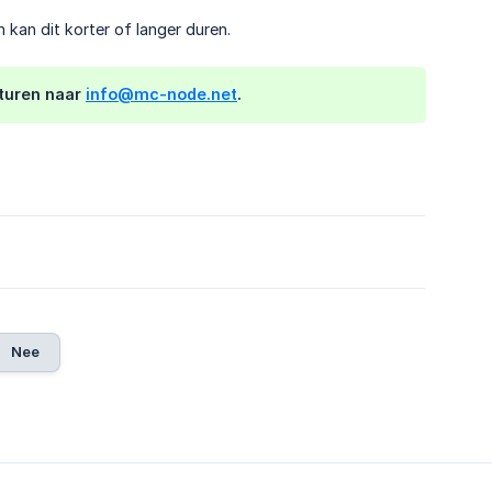
 kan dit korter of langer duren.
sturen naar
info@mc-node.net
.
Nee