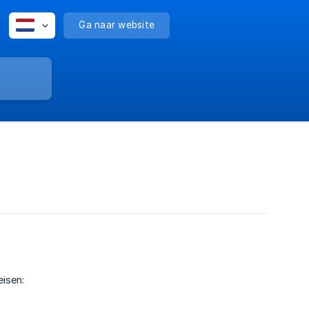
Ga naar website
isen: