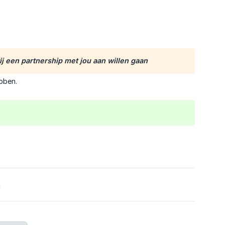
j een partnership met jou aan willen gaan
ebben.
4