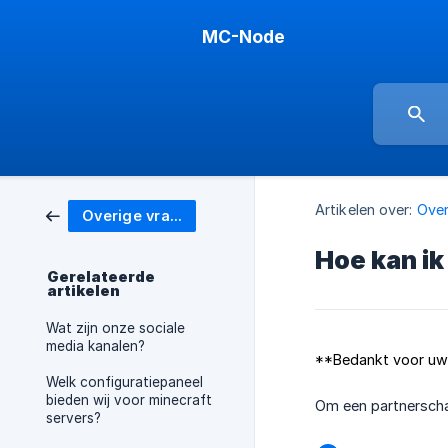
MC-Node
Artikelen over:
Over
Overige vragen
Hoe kan i
Gerelateerde
artikelen
Wat zijn onze sociale
media kanalen?
**Bedankt voor uw 
Welk configuratiepaneel
bieden wij voor minecraft
Om een partnerscha
servers?