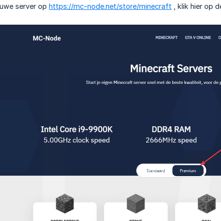
euwe server op
https://mc-node.net/store/minecraft
, klik hier op 