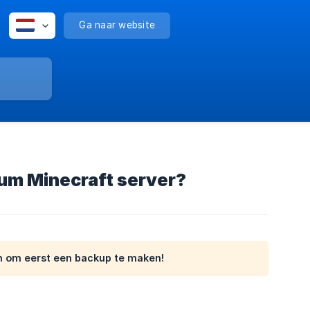
Ga naar website
ium Minecraft server?
an om eerst een backup te maken!